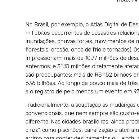
No Brasil, por exemplo, o Atlas Digital de De
mil óbitos decorrentes de desastres relacio
inundações, chuvas fortes, movimentos de ma
florestais, erosão, onda de frio e tornados).
impressionam: mais de 10,77 milhões de desal
enfermos; e 31,10 milhões diretamente afeta
são preocupantes: mais de R$ 152 bilhões em
636 bilhões. Ao longo de pouco mais de três 
e o registro de pelo menos um evento em 93%
Tradicionalmente, a adaptação às mudanças 
convencionais, que nem sempre são custo-efe
diferente. Nas cidades brasileiras, ainda pr
cinza”, como piscinões, canalização e aterr
arrimo para conter deslizamentos ou, ainda, 