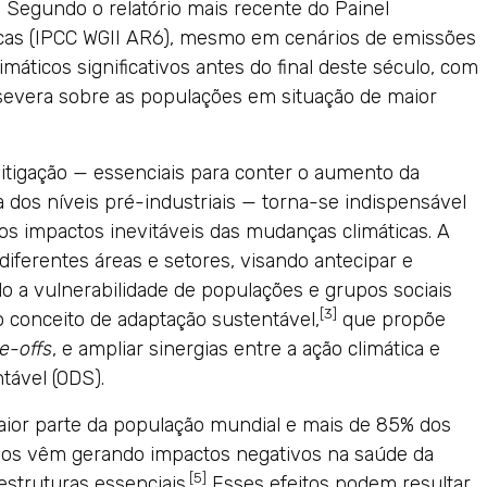
]
Segundo o relatório mais recente do Painel
cas (IPCC WGII AR6), mesmo em cenários de emissões
máticos significativos antes do final deste século, com
 severa sobre as populações em situação de maior
itigação — essenciais para conter o aumento da
 dos níveis pré-industriais — torna-se indispensável
os impactos inevitáveis das mudanças climáticas. A
iferentes áreas e setores, visando antecipar e
do a vulnerabilidade de populações e grupos sociais
[3]
o conceito de adaptação sustentável,
que propõe
e-offs
, e ampliar sinergias entre a ação climática e
tável (ODS).
ior parte da população mundial e mais de 85% dos
mos vêm gerando impactos negativos na saúde da
[5]
estruturas essenciais.
Esses efeitos podem resultar