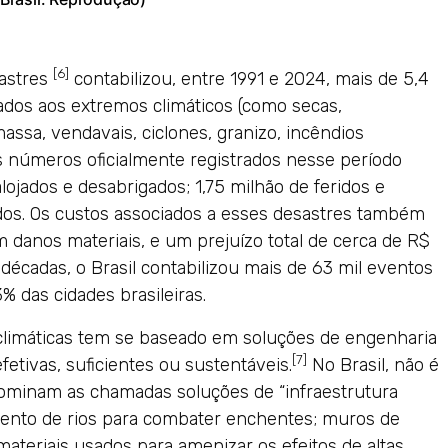
[6]
sastres
contabilizou, entre 1991 e 2024, mais de 5,4
nados aos extremos climáticos (como secas,
ssa, vendavais, ciclones, granizo, incêndios
 Os números oficialmente registrados nesse período
ojados e desabrigados; 1,75 milhão de feridos e
dos. Os custos associados a esses desastres também
 danos materiais, e um prejuízo total de cerca de R$
décadas, o Brasil contabilizou mais de 63 mil eventos
 das cidades brasileiras.
climáticas tem se baseado em soluções de engenharia
[7]
tivas, suficientes ou sustentáveis.
No Brasil, não é
edominam as chamadas soluções de “infraestrutura
amento de rios para combater enchentes; muros de
materiais usados para amenizar os efeitos de altas