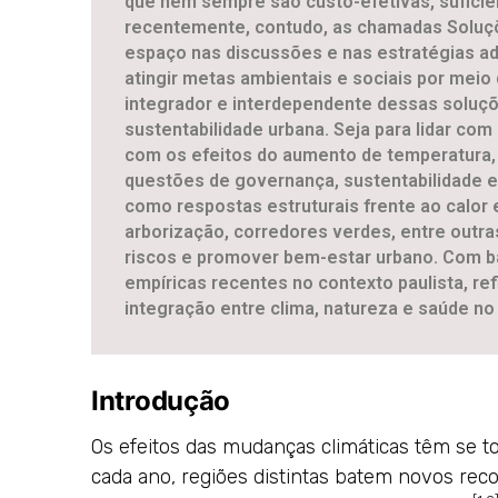
que nem sempre são custo-efetivas, suficien
recentemente, contudo, as chamadas Soluç
espaço nas discussões e nas estratégias ad
atingir metas ambientais e sociais por meio
integrador e interdependente dessas soluç
sustentabilidade urbana. Seja para lidar co
com os efeitos do aumento de temperatura, 
questões de governança, sustentabilidade e 
como respostas estruturais frente ao calor
arborização, corredores verdes, entre outras,
riscos e promover bem-estar urbano. Com ba
empíricas recentes no contexto paulista, re
integração entre clima, natureza e saúde n
Introdução
Os efeitos das mudanças climáticas têm se t
cada ano, regiões distintas batem novos rec