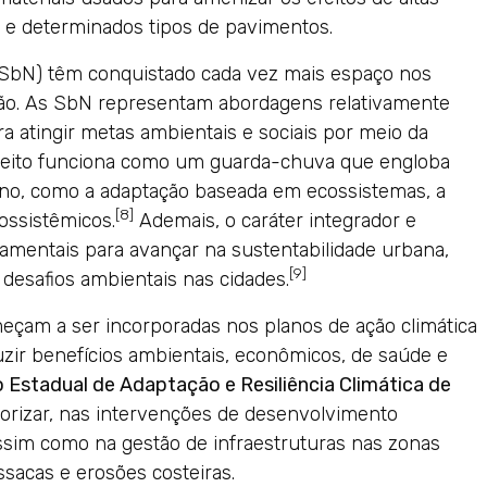
 e determinados tipos de pavimentos.
(SbN) têm conquistado cada vez mais espaço nos
ação. As SbN representam abordagens relativamente
a atingir metas ambientais e sociais por meio da
nceito funciona como um guarda-chuva que engloba
ano, como a adaptação baseada em ecossistemas, a
[8]
ossistêmicos.
Ademais, o caráter integrador e
mentais para avançar na sustentabilidade urbana,
[9]
desafios ambientais nas cidades.
meçam a ser incorporadas nos planos de ação climática
zir benefícios ambientais, econômicos, de saúde e
 Estadual de Adaptação e Resiliência Climática de
iorizar, nas intervenções de desenvolvimento
ssim como na gestão de infraestruturas nas zonas
sacas e erosões costeiras.