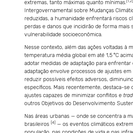
[1,2
extremas, tanto máximas quanto mínimas.
Intergovernamental sobre Mudanças Climáti
reduzidas, a humanidade enfrentará riscos cli
perdas e danos que incidirão de forma mais
vulnerabilidade socioeconômica.
Nesse contexto, além das ações voltadas à m
temperatura média global em até 1,5 °C acima
adotar medidas de adaptação para enfrentar 
adaptação envolve processos de ajustes em d
reduzir possíveis efeitos adversos, diminuin
específicos. Mais recentemente, destaca-se 
ajustes capazes de minimizar conflitos e
trad
outros Objetivos do Desenvolvimento Susten
Nas áreas urbanas — onde se concentra a ma
[4]
brasileiros
— os eventos climáticos extre
população, nas condições de vida e nas infra