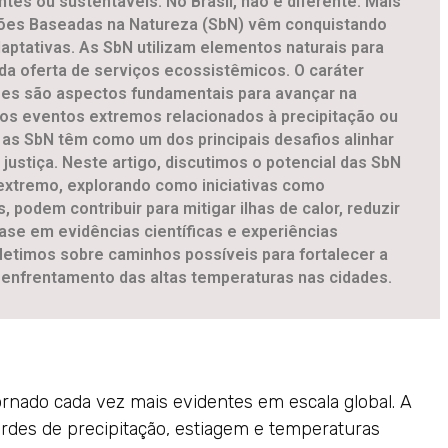
tes ou sustentáveis. No Brasil, não é diferente. Mais
ões Baseadas na Natureza (SbN) vêm conquistando
aptativas. As SbN utilizam elementos naturais para
 da oferta de serviços ecossistêmicos. O caráter
ões são aspectos fundamentais para avançar na
m os eventos extremos relacionados à precipitação ou
as SbN têm como um dos principais desafios alinhar
justiça. Neste artigo, discutimos o potencial das SbN
 extremo, explorando como iniciativas como
 podem contribuir para mitigar ilhas de calor, reduzir
se em evidências científicas e experiências
fletimos sobre caminhos possíveis para fortalecer a
o enfrentamento das altas temperaturas nas cidades.
ornado cada vez mais evidentes em escala global. A
ordes de precipitação, estiagem e temperaturas