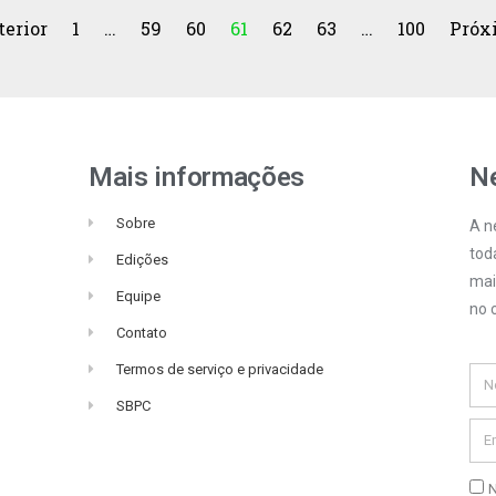
terior
1
…
59
60
61
62
63
…
100
Próx
Mais informações
Ne
Sobre
A n
tod
Edições
mai
Equipe
no c
Contato
Termos de serviço e privacidade
SBPC
N