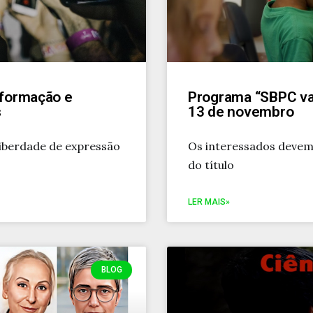
nformação e
Programa “SBPC vai
s
13 de novembro
iberdade de expressão
Os interessados devem 
do título
LER MAIS»
BLOG