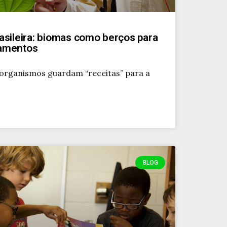
rasileira: biomas como berços para
camentos
rorganismos guardam “receitas” para a
BLOG