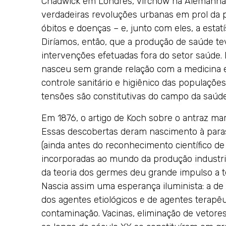
Chadwick em Londres, Virchow na Alemanha,
verdadeiras revoluções urbanas em prol da 
óbitos e doenças – e, junto com eles, a esta
Diríamos, então, que a produção de saúde te
intervenções efetuadas fora do setor saúde. 
nasceu sem grande relação com a medicina e
controle sanitário e higiênico das populações
tensões são constitutivas do campo da saúde 
Em 1876, o artigo de Koch sobre o antraz ma
Essas descobertas deram nascimento à parasi
(ainda antes do reconhecimento científico d
incorporadas ao mundo da produção industri
da teoria dos germes deu grande impulso a 
Nascia assim uma esperança iluminista: a d
dos agentes etiológicos e de agentes terap
contaminação. Vacinas, eliminação de vetores,