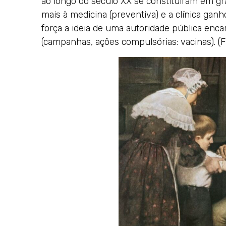
ao longo do século XX se constituíram em gr
mais à medicina (preventiva) e a clínica gan
força a ideia de uma autoridade pública enc
(campanhas, ações compulsórias: vacinas). (F