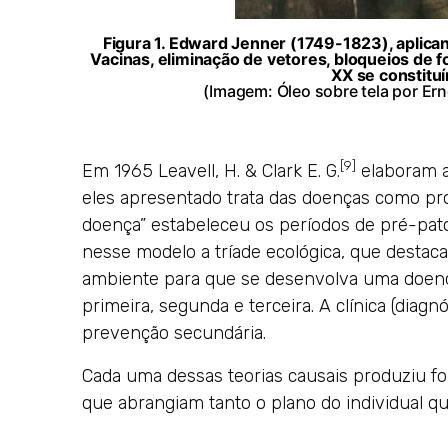
Figura 1. Edward Jenner (1749-1823), aplican
Vacinas, eliminação de vetores, bloqueios de fo
XX se constitu
(Imagem: Óleo sobre tela por Ern
[9]
Em 1965 Leavell, H. & Clark E. G.
elaboram a 
eles apresentado trata das doenças como pro
doença” estabeleceu os períodos de pré-pa
nesse modelo a tríade ecológica, que destaca
ambiente para que se desenvolva uma doenç
primeira, segunda e terceira. A clínica (diagn
prevenção secundária.
Cada uma dessas teorias causais produziu fo
que abrangiam tanto o plano do individual qu