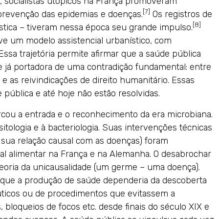
 socialistas utópicos na França promoveram
[7]
prevenção das epidemias e doenças.
Os registros de
[8]
tística – tiveram nessa época seu grande impulso.
ve um modelo assistencial urbanístico, com
Essa trajetória permite afirmar que a saúde pública
 já portadora de uma contradição fundamental: entre
 e as reivindicações de direito humanitário. Essas
pública e até hoje não estão resolvidas.
rcou a entrada e o reconhecimento da era microbiana.
tologia e à bacteriologia. Suas intervenções técnicas
e sua relação causal com as doenças) foram
al alimentar na França e na Alemanha. O desabrochar
teoria da unicausalidade (um germe – uma doença).
e que a produção de saúde dependeria da descoberta
êuticos ou de procedimentos que evitassem a
 bloqueios de focos etc. desde finais do século XIX e