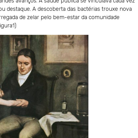
andes avanços. A saúde pública se vinculava cada vez
hou destaque. A descoberta das bactérias trouxe nova
arregada de zelar pelo bem-estar da comunidade
igura1)