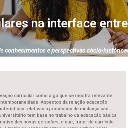
lares na interface ent
ar de conhecimentos e perspectivas sócio-históri
ovação curricular como algo que se mostra relevante
contemporaneidade. Aspectos da relação educação
acterísticas relativas a processos de mudança são
 universitário tem base no trabalho da educação básica
ivo das novas gerações, e que, tratar de currículo