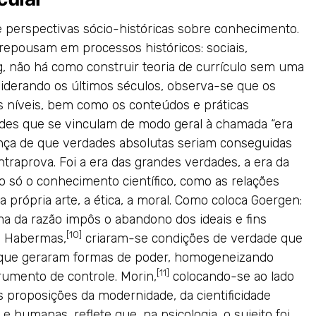
e perspectivas sócio-históricas sobre conhecimento.
 repousam em processos históricos: sociais,
, não há como construir teoria de currículo sem uma
iderando os últimos séculos, observa-se que os
s níveis, bem como os conteúdos e práticas
dades que se vinculam de modo geral à chamada “era
nça de que verdades absolutas seriam conseguidas
traprova. Foi a era das grandes verdades, a era da
o só o conhecimento científico, como as relações
, a própria arte, a ética, a moral. Como coloca Goergen:
ma da razão impôs o abandono dos ideais e fins
[10]
e Habermas,
criaram-se condições de verdade que
e que geraram formas de poder, homogeneizando
[11]
umento de controle. Morin,
colocando-se ao lado
s proposições da modernidade, da cientificidade
e humanas, reflete que, na psicologia, o sujeito foi