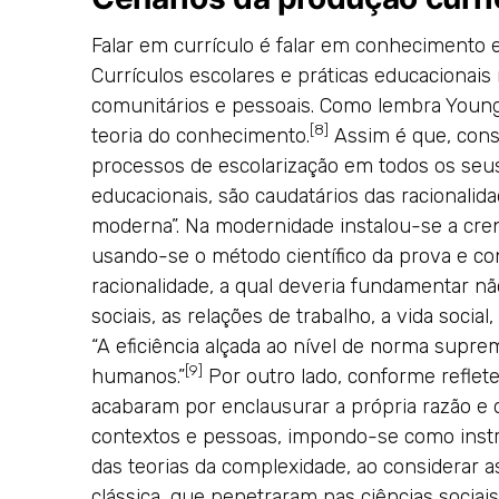
Falar em currículo é falar em conhecimento 
Currículos escolares e práticas educacionais
comunitários e pessoais. Como lembra Young
[8]
teoria do conhecimento.
Assim é que, cons
processos de escolarização em todos os seu
educacionais, são caudatários das racionali
moderna”. Na modernidade instalou-se a cre
usando-se o método científico da prova e con
racionalidade, a qual deveria fundamentar nã
sociais, as relações de trabalho, a vida social
“A eficiência alçada ao nível de norma supre
[9]
humanos.”
Por outro lado, conforme reflet
acabaram por enclausurar a própria razão 
contextos e pessoas, impondo-se como instr
das teorias da complexidade, ao considerar a
clássica, que penetraram nas ciências sociais 