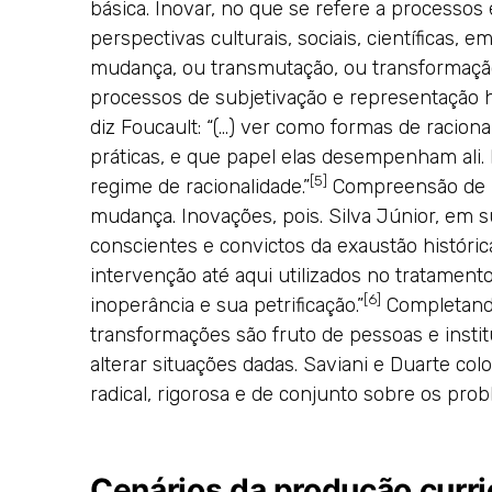
básica. Inovar, no que se refere a processo
perspectivas culturais, sociais, científicas,
mudança, ou transmutação, ou transformação
processos de subjetivação e representação
diz Foucault: “(…) ver como formas de racion
práticas, e que papel elas desempenham ali.
[5]
regime de racionalidade.”
Compreensão de r
mudança. Inovações, pois. Silva Júnior, em 
conscientes e convictos da exaustão históri
intervenção até aqui utilizados no tratament
[6]
inoperância e sua petrificação.”
Completando
transformações são fruto de pessoas e inst
alterar situações dadas. Saviani e Duarte co
radical, rigorosa e de conjunto sobre os prob
Cenários da produção curri