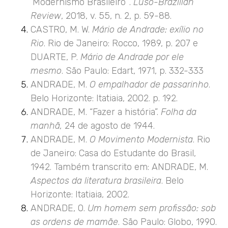
‘Modernismo Brasileiro’”.
Luso-Brazilian
Review
, 2018, v. 55, n. 2, p. 59-88.
CASTRO, M. W.
Mário de Andrade: exílio no
Rio
. Rio de Janeiro: Rocco, 1989, p. 207 e
DUARTE, P.
Mário de Andrade por ele
mesmo
. São Paulo: Edart, 1971, p. 332-333
ANDRADE, M.
O empalhador de passarinho
.
Belo Horizonte: Itatiaia, 2002. p. 192.
ANDRADE, M. “Fazer a história”.
Folha da
manhã,
24 de agosto de 1944.
ANDRADE, M.
O Movimento Modernista
. Rio
de Janeiro: Casa do Estudante do Brasil,
1942. Também transcrito em: ANDRADE, M.
Aspectos da literatura brasileira
. Belo
Horizonte: Itatiaia, 2002.
ANDRADE, O.
Um homem sem profissão: sob
as ordens de mamãe
. São Paulo: Globo, 1990.