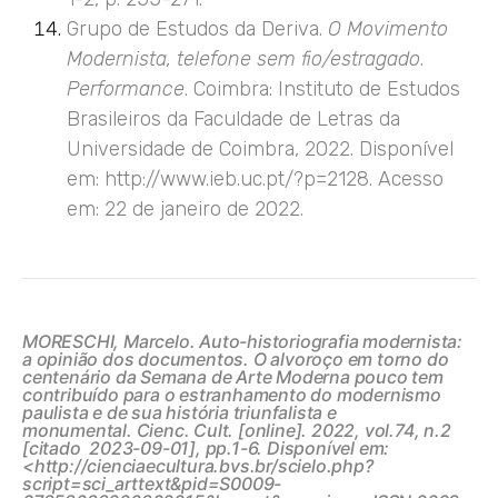
Grupo de Estudos da Deriva.
O Movimento
Modernista, telefone sem fio/estragado
.
Performance
. Coimbra: Instituto de Estudos
Brasileiros da Faculdade de Letras da
Universidade de Coimbra, 2022. Disponível
em:
http://www.ieb.uc.pt/?p=2128
. Acesso
em: 22 de janeiro de 2022.
MORESCHI, Marcelo.
Auto-historiografia modernista:
a opinião dos documentos. O alvoroço em torno do
centenário da Semana de Arte Moderna pouco tem
contribuído para o estranhamento do modernismo
paulista e de sua história triunfalista e
monumental.
Cienc. Cult. [online]. 2022, vol.74, n.2
[citado 2023-09-01], pp.1-6. Disponível em:
<http://cienciaecultura.bvs.br/scielo.php?
script=sci_arttext&pid=S0009-