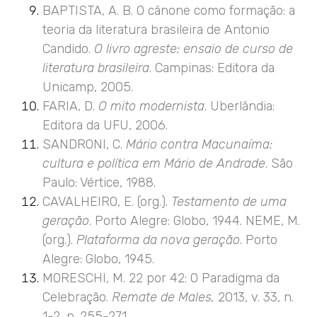
BAPTISTA, A. B. O cânone como formação: a
teoria da literatura brasileira de Antonio
Candido.
O livro agreste: ensaio de curso de
literatura brasileira
. Campinas: Editora da
Unicamp, 2005.
FARIA, D.
O mito modernista
. Uberlândia:
Editora da UFU, 2006.
SANDRONI, C.
Mário contra Macunaíma:
cultura e política em Mário de Andrade
. São
Paulo: Vértice, 1988.
CAVALHEIRO, E. (org.).
Testamento de uma
geração
. Porto Alegre: Globo, 1944. NEME, M.
(org.).
Plataforma da nova geração
. Porto
Alegre: Globo, 1945.
MORESCHI, M. 22 por 42: O Paradigma da
Celebração.
Remate de Males,
2013, v. 33, n.
1-2, p. 255-271.