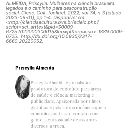
ALMEIDA, Priscylla.
Mulheres na ciência brasileira:
legados e o caminho para desconstrução
social.
Cienc. Cult. [online]. 2022, vol.74, n.3 [citado
2023-09-01], pp.1-4. Disponível em:
<http://cienciaecultura.bvs.br/scielo.php?
script=sci_arttext&pid=S0009-
67252022000300015&lng=pt&nrm=iso>. ISSN 0009-
6725. http://dx.doi.org/10.5935/2317-
6660.20220052.
Priscylla Almeida
Priscylla Almeida é jornalista e
produtora de conteúdo para áreas
de saúde e ciência, marketing e
publicidade. Apaixonada por filmes,
gatinhos e pela rotina dinâmica que a
comunicação traz: o contato com
gente, a curiosidade de assuntos
diversos, a troca.