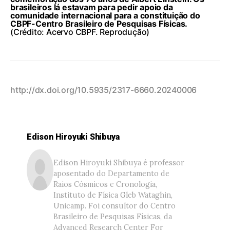
brasileiros lá estavam para pedir apoio da
comunidade internacional para a constituição do
CBPF-Centro Brasileiro de Pesquisas Físicas.
(Crédito: Acervo CBPF. Reprodução)
http://dx.doi.org/10.5935/2317-6660.20240006
Edison Hiroyuki Shibuya
Edison Hiroyuki Shibuya é professor
aposentado do Departamento de
Raios Cósmicos e Cronologia,
Instituto de Física Gleb Wataghin,
Unicamp. Foi consultor do Centro
Brasileiro de Pesquisas Físicas, da
Advanced Research Center For