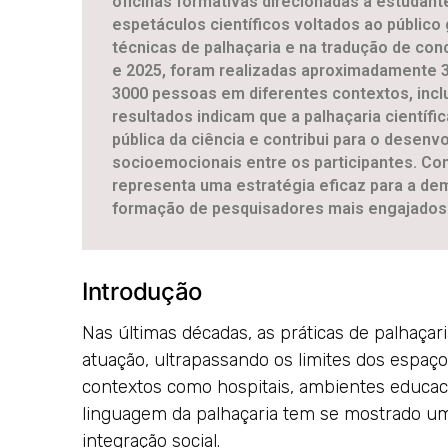
oficinas formativas direcionadas a estudant
espetáculos científicos voltados ao públic
técnicas de palhaçaria e na tradução de con
e 2025, foram realizadas aproximadamente 
3000 pessoas em diferentes contextos, inclu
resultados indicam que a palhaçaria cientí
pública da ciência e contribui para o dese
socioemocionais entre os participantes. Conc
representa uma estratégia eficaz para a de
formação de pesquisadores mais engajados
Introdução
Nas últimas décadas, as práticas de palhaça
atuação, ultrapassando os limites dos espaç
contextos como hospitais, ambientes educaci
linguagem da palhaçaria tem se mostrado um 
integração social.