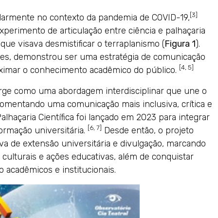
[3]
larmente no contexto da pandemia de COVID-19,
xperimento de articulação entre ciência e palhaçaria
 que visava desmistificar o terraplanismo (
Figura 1
).
ações, demonstrou ser uma estratégia de comunicação
[4, 5]
roximar o conhecimento acadêmico do público.
erge como uma abordagem interdisciplinar que une o
 fomentando uma comunicação mais inclusiva, crítica e
Palhaçaria Científica foi lançado em 2023 para integrar
[6, 7]
 formação universitária.
Desde então, o projeto
va de extensão universitária e divulgação, marcando
 culturais e ações educativas, além de conquistar
acadêmicos e institucionais.