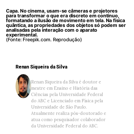
Capa.
No cinema, usam-se câmeras e projetores
para transformar o que era discreto em contínuo,
formatando a ilusão de movimento em tela. Na física
quântica, as propriedades dos objetos só podem ser
analisadas pela interação com o aparato
experimental.
(Fonte: Freepik.com. Reprodução)
Renan Siqueira da Silva
Renan Siqueira da Silva é doutor e
mestre em Ensino e História das
Ciências pela Universidade Federal
do ABC e Licenciado em Física pela
Universidade de São Paulo.
Atualmente realiza pós-doutorado e
atua como pesquisador colaborador
da Universidade Federal do ABC.