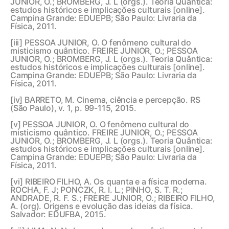
JUNIOR, O.; BROMBERG, J. L (orgs.). Teoria Quântica:
estudos históricos e implicações culturais [online].
Campina Grande: EDUEPB; São Paulo: Livraria da
Física, 2011.
[iii] PESSOA JUNIOR, O. O fenômeno cultural do
misticismo quântico. FREIRE JUNIOR, O.; PESSOA
JUNIOR, O.; BROMBERG, J. L (orgs.). Teoria Quântica:
estudos históricos e implicações culturais [online].
Campina Grande: EDUEPB; São Paulo: Livraria da
Física, 2011.
[iv]
BARRETO, M. Cinema, ciência e percepção. RS
(São Paulo), v. 1, p. 99-115, 2015.
[v]
PESSOA JUNIOR, O. O fenômeno cultural do
misticismo quântico. FREIRE JUNIOR, O.; PESSOA
JUNIOR, O.; BROMBERG, J. L (orgs.). Teoria Quântica:
estudos históricos e implicações culturais [online].
Campina Grande: EDUEPB; São Paulo: Livraria da
Física, 2011.
[vi]
RIBEIRO FILHO, A. Os quanta e a física moderna.
ROCHA, F. J; PONCZK, R. I. L.; PINHO, S. T. R.;
ANDRADE, R. F. S.; FREIRE JUNIOR, O.; RIBEIRO FILHO,
A. (org). Origens e evolução das ideias da física.
Salvador: EDUFBA, 2015.