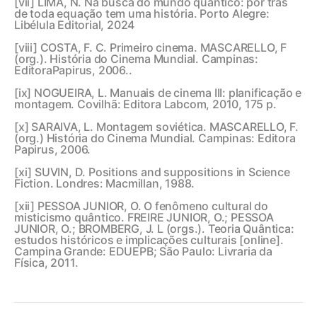
[vii]
LIMA, N. Na busca do mundo quântico: por trás
de toda equação tem uma história. Porto Alegre:
Libélula Editorial, 2024
[viii]
COSTA, F. C. Primeiro cinema. MASCARELLO, F
(org.). História do Cinema Mundial. Campinas:
EditoraPapirus, 2006..
[ix]
NOGUEIRA, L. Manuais de cinema III: planificação e
montagem. Covilhã: Editora Labcom, 2010, 175 p.
[x]
SARAIVA, L. Montagem soviética. MASCARELLO, F.
(org.) História do Cinema Mundial. Campinas: Editora
Papirus, 2006.
[xi]
SUVIN, D. Positions and suppositions in Science
Fiction. Londres: Macmillan, 1988.
[xii]
PESSOA JUNIOR, O. O fenômeno cultural do
misticismo quântico. FREIRE JUNIOR, O.; PESSOA
JUNIOR, O.; BROMBERG, J. L (orgs.). Teoria Quântica:
estudos históricos e implicações culturais [online].
Campina Grande: EDUEPB; São Paulo: Livraria da
Física, 2011.