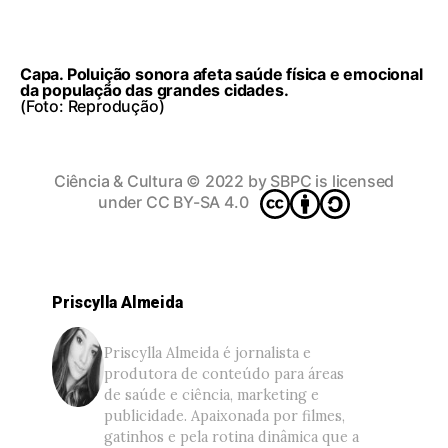
Capa. Poluição sonora afeta saúde física e emocional
da população das grandes cidades.
(Foto: Reprodução)
Ciência & Cultura
© 2022 by
SBPC
is licensed
under
CC BY-SA 4.0
Priscylla Almeida
Priscylla Almeida é jornalista e
produtora de conteúdo para áreas
de saúde e ciência, marketing e
publicidade. Apaixonada por filmes,
gatinhos e pela rotina dinâmica que a