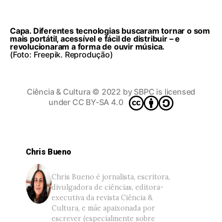
Capa. Diferentes tecnologias buscaram tornar o som
mais portátil, acessível e fácil de distribuir – e
revolucionaram a forma de ouvir música.
(Foto: Freepik. Reprodução)
Ciência & Cultura
© 2022 by
SBPC
is licensed
under
CC BY-SA 4.0
Chris Bueno
Chris Bueno é jornalista, escritora,
divulgadora de ciências, editora-
executiva da revista Ciência &
Cultura, e mãe apaixonada por
escrever (especialmente sobre