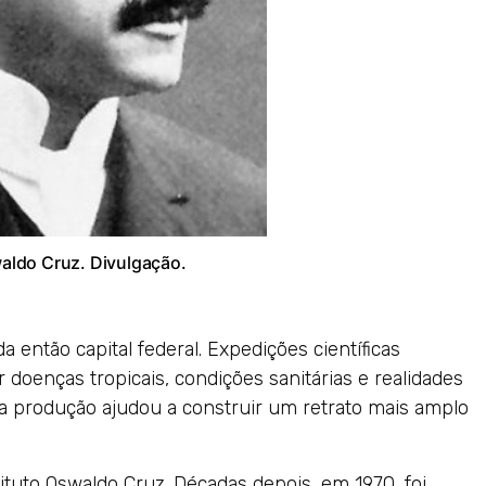
waldo Cruz. Divulgação.
a então capital federal. Expedições científicas
r doenças tropicais, condições sanitárias e realidades
sa produção ajudou a construir um retrato mais amplo
ituto Oswaldo Cruz. Décadas depois, em 1970, foi