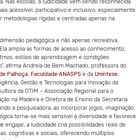
ia. Nas escolas, a ludicidade vem sendo reconhecida
s acessível, participativo e inclusivo, especialmente
r metodologias rígidas e centradas apenas na
dimensão pedagógica e não apenas recreativa,
Ela amplia as formas de acesso ao conhecimento,
itmos, estilos de aprendizagem e condições
o”, afirma Andreia de Bem Machado, professora do
 de Palhoça
,
Faculdade ANASPS
e da
Uníntese
,
gência, Gestão e Tecnologias para Inovação da
sultora da DTIM – Associação Regional para o
ão na Madeira e Diretora de Ensino da Secretaria
ndo a pesquisadora, ao incorporar jogos, imaginação,
ógica torna-se mais sensível à diversidade e favorece
engajar, a ludicidade cria possibilidades reais de
as, cognitivas e sociais, oferecendo múltiplos