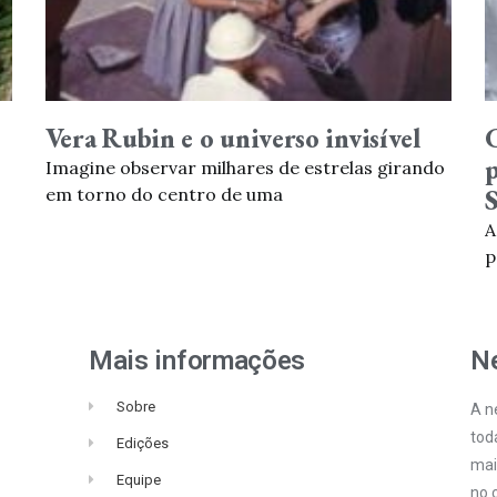
Vera Rubin e o universo invisível
p
Imagine observar milhares de estrelas girando
em torno do centro de uma
A
p
Mais informações
Ne
Sobre
A n
tod
Edições
mai
Equipe
no c