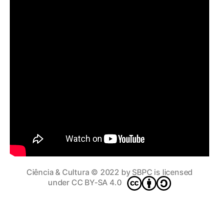
Ciência & Cultura
© 2022 by
SBPC
is licensed
under
CC BY-SA 4.0