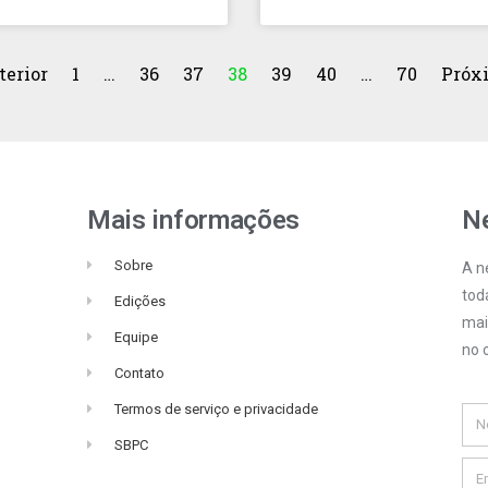
terior
1
…
36
37
38
39
40
…
70
Próx
Mais informações
Ne
Sobre
A n
tod
Edições
mai
Equipe
no c
Contato
Termos de serviço e privacidade
SBPC