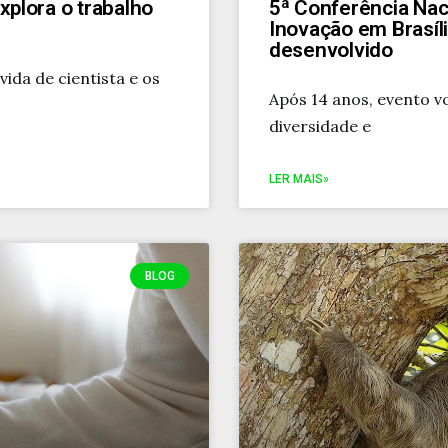
explora o trabalho
5ª Conferência Naci
Inovação em Brasíli
desenvolvido
ida de cientista e os
Após 14 anos, evento vo
diversidade e
LER MAIS»
BLOG